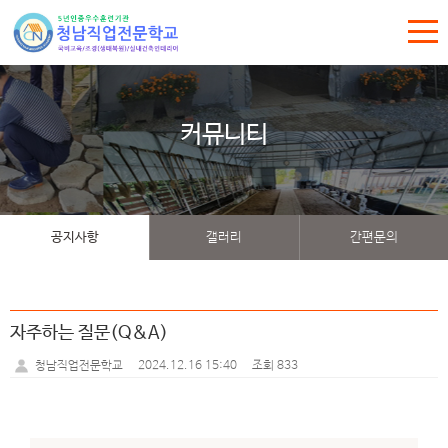
커뮤니티
공지사항
갤러리
간편문의
자주하는 질문(Q&A)
2024.12.16 15:40
조회 833
청남직업전문학교