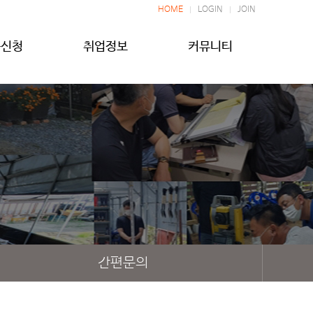
HOME
LOGIN
JOIN
육신청
취업정보
커뮤니티
간편문의