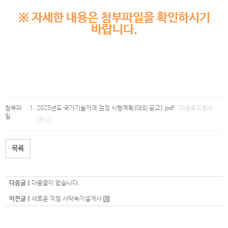
※ 자세한 내용은 첨부파일을 확인하시기
바랍니다.
첨부파
2025년도 국가기술자격 검정 시행계획(대외 공고).pdf
다운로드횟수
일
[512]
목록
다음글 |
다음글이 없습니다.
이전글 |
새로운 직업 사막녹지설계사