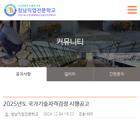
커뮤니티
공지사항
갤러리
간편문의
2025년도 국가기술자격검정 시행공고
2024.12.04 15:22
조회 685
청남직업전문학교