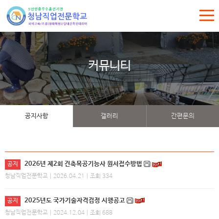
커뮤니티
공지사항
갤러리
간편문의
2026년 제2회 건축목공기능사 원서접수방법
공지
청남직업전문학교
| 2026.04.21 | 조회 334
2025년도 국가기술자격검정 시행공고
공지
청남직업전문학교
| 2024.12.04 | 조회 688